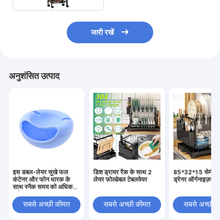
जारी रखें
अनुशंसित उत्पाद
इस डबल-लेयर सूखे फल
डिश ड्रायर रैक के साथ 2
85*32*15 सेमी मे
कंटेनर और फोन धारक के
लेयर फोल्डेबल टेबलवेयर
ड्रेनर ऑर्गनाइज़र रै
साथ स्नैक समय को अधिकतम
करें
सबसे अच्छी कीमत
सबसे अच्छी कीमत
सबसे अच्छी 