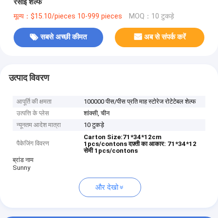
रसोई शेल्फ
मूल्य：$15.10/pieces 10-999 pieces
MOQ：10 टुकड़े
सबसे अच्छी कीमत
अब से संपर्क करें
उत्पाद विवरण
आपूर्ति की क्षमता
100000 पीस/पीस प्रति माह स्टोरेज रोटेटेबल शेल्फ
उत्पत्ति के प्लेस
शांक्सी, चीन
न्यूनतम आदेश मात्रा
10 टुकड़े
Carton Size:71*34*12cm
पैकेजिंग विवरण
1pcs/contons
दफ़्ती का आकार: 71*34*12
सेमी 1pcs/contons
ब्रांड नाम
Sunny
और देखो