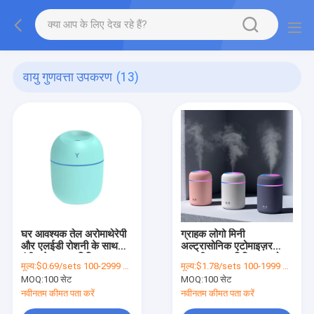
वायु गुणवत्ता उपकरण
(13)
घर आवश्यक तेल अरोमाथेरेपी
ग्राहक लोगो मिनी
और एलईडी रोशनी के साथ
अल्ट्रासोनिक एटोमाइज़र
रंगीन बेडरूम ह्यूमिडिफायर
यूएसबी एयर ह्यूमिडिफायर होम
मूल्य:
$0.69/sets 100-2999 sets
मूल्य:
$1.78/sets 100-1999 sets
होटल कार स्कूल के लिए
MOQ:
100 सेट
MOQ:
100 सेट
नवीनतम कीमत पता करें
नवीनतम कीमत पता करें