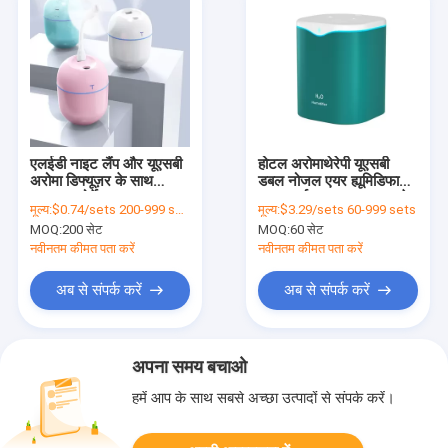
एलईडी नाइट लैंप और यूएसबी
होटल अरोमाथेरेपी यूएसबी
अरोमा डिफ्यूज़र के साथ
डबल नोजल एयर ह्यूमिडिफायर
220ml पोर्टेबल
कार कार्यालय घर आवश्यक तेल
मूल्य:
$0.74/sets 200-999 sets
मूल्य:
$3.29/sets 60-999 sets
अल्ट्रासोनिक एयर
के लिए
MOQ:
200 सेट
MOQ:
60 सेट
ह्यूमिडिफायर
नवीनतम कीमत पता करें
नवीनतम कीमत पता करें
अब से संपर्क करें
अब से संपर्क करें
अपना समय बचाओ
हमें आप के साथ सबसे अच्छा उत्पादों से संपर्क करें।