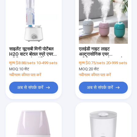
साइलेंट यूएसबी मिनी पोर्टेबल
एलईडी नाइट लाइट
H2O वाटर बोतल स्प्रे एयर
अल्ट्रासोनिक एयर
ह्यूमिडिफायर होम ऑफिस
ह्यूमिडिफायर घर और कार के
मूल्य:
$8.88/sets 10-499 sets
मूल्य:
$0.75/sets 20-999 sets
डेस्कटॉप के लिए
लिए अरोमाथेरेपी फ़ंक्शन के
MOQ:
10 सेट
MOQ:
20 सेट
साथ
नवीनतम कीमत पता करें
नवीनतम कीमत पता करें
अब से संपर्क करें
अब से संपर्क करें
होम
उत्पाद
हमारे बारे में