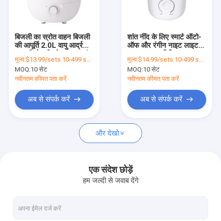
फैक्टरी यात्रा
गुणवत्ता नियंत्रण
बिजली का स्रोत वाहन बिजली
शांत नींद के लिए स्मार्ट ऑटो-
की आपूर्ति 2.0L वायु आर्द्रक
ऑफ और रंगीन नाइट लाइट
हमसे संपर्क करें
रात की रोशनी को बदलना शांत
3.0L एयर ह्यूमिडिफायर
मूल्य:
$13.99/sets 10-499 sets
मूल्य:
$14.99/sets 10-499 sets
ठंडा
MOQ:
10 सेट
MOQ:
10 सेट
एक बोली का अनुरोध
नवीनतम कीमत पता करें
नवीनतम कीमत पता करें
अब से संपर्क करें
अब से संपर्क करें
विद्युत सफाई उपकरण
और देखो
रसोईघर के उपकरण
छोटे रसोई उपकरण
एक संदेश छोड़ें
हम जल्दी से जवाब देंगे
वायु गुणवत्ता उपकरण
रसोई भंडारण रैक