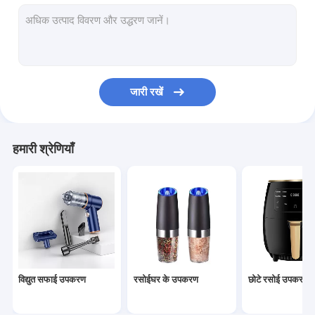
रसोई के बर्तन
बार औजार
उत्सव पार्टी गृह सजावट
जारी रखें
उद्यान नली सेट
त्योहार प्रकाश सजावट
हमारी श्रेणियाँ
स्मार्ट डोर लॉक
केक बैटर सेपरेटर
दुकान गर्म बिक्री
नया आगमन
विद्युत सफाई उपकरण
रसोईघर के उपकरण
छोटे रसोई उपकरण
आदेश सीधे दिए जा सकते हैं