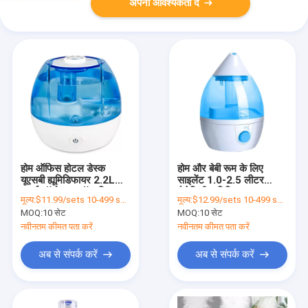
अपनी आवश्यकता दें
होम ऑफिस होटल डेस्क
होम और बेबी रूम के लिए
यूएसबी ह्यूमिडिफायर 2.2L
साइलेंट 1.0-2.5 लीटर
स्मार्ट ऑटो शट-ऑफ डिफ्यूज़र
कैपेसिटी ह्यूमिडिफायर
मूल्य:
$11.99/sets 10-499 sets
मूल्य:
$12.99/sets 10-499 sets
नाइट लाइट के साथ
MOQ:
10 सेट
MOQ:
10 सेट
नवीनतम कीमत पता करें
नवीनतम कीमत पता करें
अब से संपर्क करें
अब से संपर्क करें