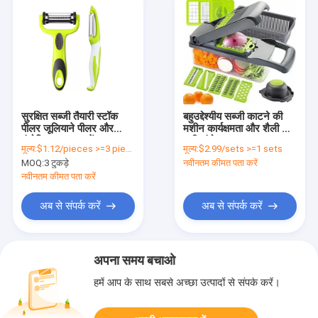
सुरक्षित सब्जी तैयारी स्टॉक
बहुउद्देश्यीय सब्जी काटने की
पीलर जूलियाने पीलर और
मशीन कार्यक्षमता और शैली का
मंडोलिन स्लाइसर में
सही संयोजन
मूल्य:
$1.12/pieces >=3 pieces
मूल्य:
$2.99/sets >=1 sets
19*2.5*2 सेमी आकार
MOQ:
3 टुकड़े
नवीनतम कीमत पता करें
नवीनतम कीमत पता करें
अब से संपर्क करें
अब से संपर्क करें
अपना समय बचाओ
हमें आप के साथ सबसे अच्छा उत्पादों से संपर्क करें।