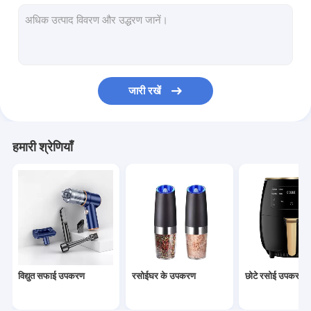
रसोई के बर्तन
बार औजार
उत्सव पार्टी गृह सजावट
जारी रखें
उद्यान नली सेट
त्योहार प्रकाश सजावट
हमारी श्रेणियाँ
स्मार्ट डोर लॉक
केक बैटर सेपरेटर
दुकान गर्म बिक्री
नया आगमन
विद्युत सफाई उपकरण
रसोईघर के उपकरण
छोटे रसोई उपकरण
आदेश सीधे दिए जा सकते हैं