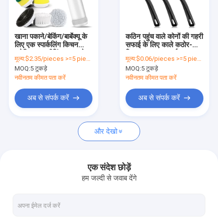
फैक्टरी यात्रा
गुणवत्ता नियंत्रण
खाना पकाने/बेकिंग/बार्बेक्यू के
कठिन पहुंच वाले कोनों की गहरी
लिए एक स्पार्कलिंग किचन
सफाई के लिए काले कठोर-
हमसे संपर्क करें
इलेक्ट्रिक क्लीनिंग ब्रश को
ब्रिस्टल दरार सफाई ब्रश
मूल्य:
$2.35/pieces >=5 pieces
मूल्य:
$0.06/pieces >=5 pieces
नमस्कार कहें
MOQ:
5 टुकड़े
MOQ:
5 टुकड़े
एक बोली का अनुरोध
नवीनतम कीमत पता करें
नवीनतम कीमत पता करें
अब से संपर्क करें
अब से संपर्क करें
विद्युत सफाई उपकरण
और देखो
रसोईघर के उपकरण
छोटे रसोई उपकरण
एक संदेश छोड़ें
हम जल्दी से जवाब देंगे
वायु गुणवत्ता उपकरण
रसोई भंडारण रैक