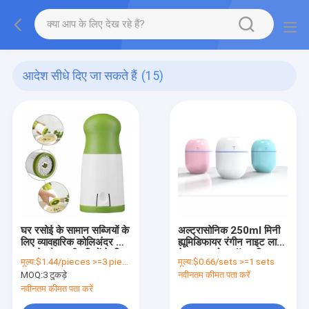
आदेश सीधे दिए जा सकते हैं
(15)
घर रसोई के सामान सब्जियों के
अल्ट्रासोनिक 250ml मिनी
लिए व्यावहारिक कोलिअंदर मिल
ह्यूमिडिफायर रंगीन नाइट लाइट
मसाले और जड़ी बूटियों के लिए
के साथ अरोमा ऑयल डिफ्यूज़र
मूल्य:
$1.44/pieces >=3 pieces
मूल्य:
$0.66/sets >=1 sets
दलिया
100g
MOQ:
3 टुकड़े
नवीनतम कीमत पता करें
नवीनतम कीमत पता करें