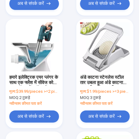
अब से संपर्क करें
अब से संपर्क करें
हमारे इलेक्ट्रिक एयर प्लंगर के
अंडे काटना स्टेनलेस स्टील
साथ एक फ्लैश में सीवेज को
तार उबला हुआ अंडे काटना
अनब्लॉक करें स्टॉक और
कटर डिशवॉशर सुरक्षित
मूल्य:
$39.99/pieces >=2 pieces
मूल्य:
$1.99/pieces >=3 pieces
OEM/ODM स्वीकार करते हैं
MOQ:
2 टुकड़े
MOQ:
3 टुकड़े
नवीनतम कीमत पता करें
नवीनतम कीमत पता करें
अब से संपर्क करें
अब से संपर्क करें