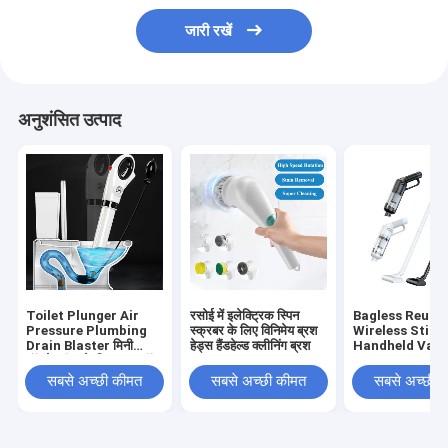
जारी रखें
अनुशंसित उत्पाद
Toilet Plunger Air
रसोई में इलेक्ट्रिक स्पिन
Bagless Reusa
Pressure Plumbing
स्क्रबर के लिए विनिमेय ब्रश
Wireless Stick
Drain Blaster मिनी
हेड्स हैंडहेल्ड क्लीनिंग ब्रश
Handheld Vac
टॉयलेट पंपर के लिए अनक्लॉग
Cleaner Uprigh
किया गया
Cordless Vac
सबसे अच्छी कीमत
सबसे अच्छी कीमत
सबसे अच्छी 
बैगलेस रीयूजबल वा
स्टिक हैंडहेल्ड वैक्यू