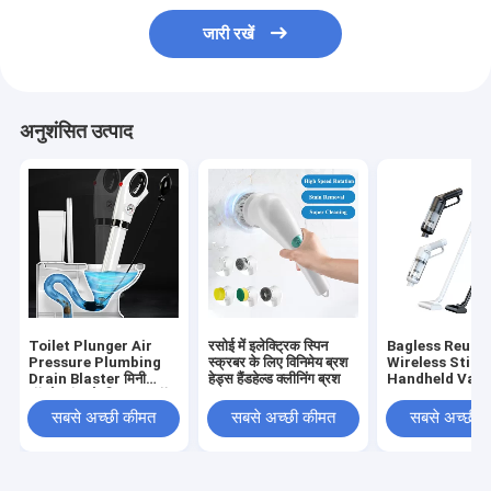
जारी रखें
अनुशंसित उत्पाद
Toilet Plunger Air
रसोई में इलेक्ट्रिक स्पिन
Bagless Reusa
Pressure Plumbing
स्क्रबर के लिए विनिमेय ब्रश
Wireless Stick
Drain Blaster मिनी
हेड्स हैंडहेल्ड क्लीनिंग ब्रश
Handheld Vac
टॉयलेट पंपर के लिए अनक्लॉग
Cleaner Uprigh
किया गया
Cordless Vac
सबसे अच्छी कीमत
सबसे अच्छी कीमत
सबसे अच्छी 
बैगलेस रीयूजबल वा
स्टिक हैंडहेल्ड वैक्यू