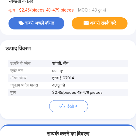
स्वच्छता के लिए
मूल्य：$2.45/pieces 48-479 pieces
MOQ：48 टुकड़े
सबसे अच्छी कीमत
अब से संपर्क करें
उत्पाद विवरण
उत्पत्ति के प्लेस
शांक्सी, चीन
ब्रांड नाम
sunny
मॉडल संख्या
एसवाई-C7014
न्यूनतम आदेश मात्रा
48 टुकड़े
मूल्य
$2.45/pieces 48-479 pieces
और देखो
सम्पर्क करने का विवरण