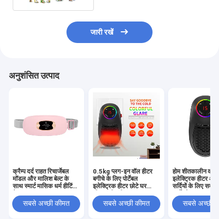
जारी रखें
अनुशंसित उत्पाद
क्रैम्प दर्द राहत रिचार्जेबल
0.5kg प्लग-इन वॉल हीटर
होम शीतकालीन वार्मर
मॉडल और मालिश बेल्ट के
बगीचे के लिए पोर्टेबल
इलेक्ट्रिक हीटर आ
साथ स्मार्ट मासिक धर्म हीटिंग
इलेक्ट्रिक हीटर छोटे घर
सर्दियों के लिए समायो
पैड
शीतकालीन हीटर
थर्मोस्टैट प्लग-इन
सबसे अच्छी कीमत
सबसे अच्छी कीमत
सबसे अच्छी 