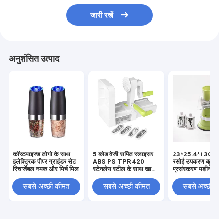
जारी रखें
अनुशंसित उत्पाद
कॉस्टमाइज्ड लोगो के साथ
5 ब्लेड वेजी सर्पिल स्लाइसर
23*25.4*13CM
इलेक्ट्रिक पीपर ग्राइंडर सेट
ABS PS TPR 420
रसोई उपकरण बहुक्रि
रिचार्जेबल नमक और मिर्च मिल
स्टेनलेस स्टील के साथ खाना
प्रसंस्करण मशीन मै
पकाने का उन्नयन
सब्जी कटर कटर हाथ
मांस कटर घरेलू
सबसे अच्छी कीमत
सबसे अच्छी कीमत
सबसे अच्छी 