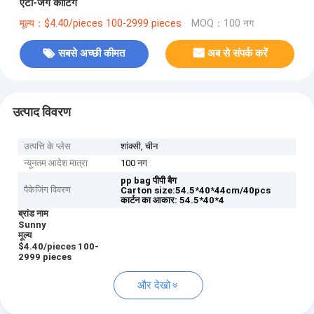
एंटी-जंग कोटिंग
मूल्य：$4.40/pieces 100-2999 pieces
MOQ：100 नग
सबसे अच्छी कीमत
अब से संपर्क करें
उत्पाद विवरण
उत्पत्ति के प्लेस
शांक्सी, चीन
न्यूनतम आदेश मात्रा
100 नग
pp bag
पीपी बैग
पैकेजिंग विवरण
Carton size:54.5*40*44cm/40pcs
कार्टन का आकार: 54.5*40*4
ब्रांड नाम
Sunny
मूल्य
$4.40/pieces 100-
2999 pieces
और देखो