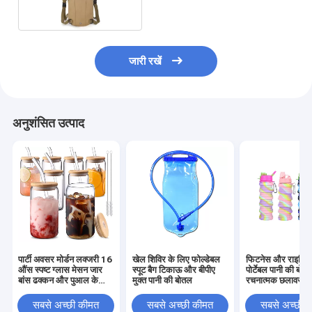
जारी रखें
अनुशंसित उत्पाद
पार्टी अवसर मोर्डन लक्जरी 16
खेल शिविर के लिए फोल्डेबल
फिटनेस और राइडिंग
औंस स्पष्ट ग्लास मेसन जार
स्पूट बैग टिकाऊ और बीपीए
पोर्टेबल पानी की बोत
बांस ढक्कन और पुआल के
मुक्त पानी की बोतल
रचनात्मक छलावरण 
साथ
तह मग
सबसे अच्छी कीमत
सबसे अच्छी कीमत
सबसे अच्छी 