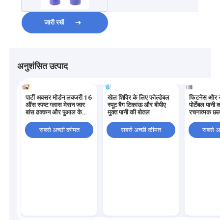
जारी रखें
अनुशंसित उत्पाद
पार्टी अवसर मोर्डन लक्जरी 16
खेल शिविर के लिए फोल्डेबल
फिटनेस और र
औंस स्पष्ट ग्लास मेसन जार
स्पूट बैग टिकाऊ और बीपीए
पोर्टेबल पानी
बांस ढक्कन और पुआल के
मुक्त पानी की बोतल
रचनात्मक छ
साथ
तह मग
सबसे अच्छी कीमत
सबसे अच्छी कीमत
सबसे अ