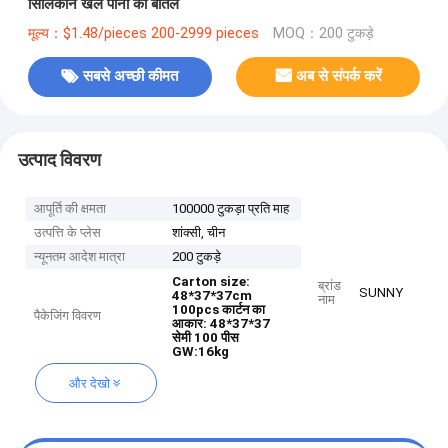
सिलिकॉन खेल पानी की बोतल
मूल्य：$1.48/pieces 200-2999 pieces
MOQ：200 टुकड़े
सबसे अच्छी कीमत
अब से संपर्क करें
उत्पाद विवरण
आपूर्ति की क्षमता
100000 टुकड़ा प्रति माह
उत्पत्ति के प्लेस
शांक्सी, चीन
न्यूनतम आदेश मात्रा
200 टुकड़े
Carton size:
ब्रांड
SUNNY
48*37*37cm
नाम
100pcs
कार्टन का
पैकेजिंग विवरण
आकार: 48*37*37
सेमी 100 पीस
GW:16kg
और देखो