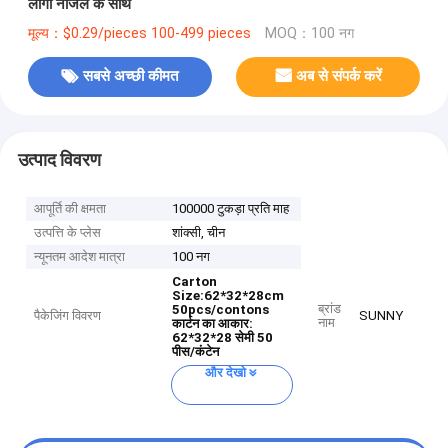
लोगो नोजल के साथ
मूल्य：$0.29/pieces 100-499 pieces
MOQ：100 नग
सबसे अच्छी कीमत
अब से संपर्क करें
उत्पाद विवरण
आपूर्ति की क्षमता
100000 टुकड़ा प्रति माह
उत्पत्ति के प्लेस
शांक्सी, चीन
न्यूनतम आदेश मात्रा
100 नग
Carton
Size:62*32*28cm
ब्रांड
50pcs/contons
पैकेजिंग विवरण
SUNNY
नाम
कार्टन का आकार:
62*32*28 सेमी 50
पीस/कंटेन
और देखो