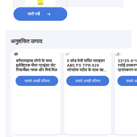
जारी रखें
अनुशंसित उत्पाद
कॉस्टमाइज्ड लोगो के साथ
5 ब्लेड वेजी सर्पिल स्लाइसर
23*25.4*
इलेक्ट्रिक पीपर ग्राइंडर सेट
ABS PS TPR 420
रसोई उपकरण ब
रिचार्जेबल नमक और मिर्च मिल
स्टेनलेस स्टील के साथ खाना
प्रसंस्करण म
पकाने का उन्नयन
सब्जी कटर क
मांस कटर घरे
सबसे अच्छी कीमत
सबसे अच्छी कीमत
सबसे अ