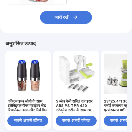
जारी रखें
अनुशंसित उत्पाद
कॉस्टमाइज्ड लोगो के साथ
5 ब्लेड वेजी सर्पिल स्लाइसर
23*25.4*13CM
इलेक्ट्रिक पीपर ग्राइंडर सेट
ABS PS TPR 420
रसोई उपकरण बहुक्रि
रिचार्जेबल नमक और मिर्च मिल
स्टेनलेस स्टील के साथ खाना
प्रसंस्करण मशीन मै
पकाने का उन्नयन
सब्जी कटर कटर हाथ
मांस कटर घरेलू
सबसे अच्छी कीमत
सबसे अच्छी कीमत
सबसे अच्छी 