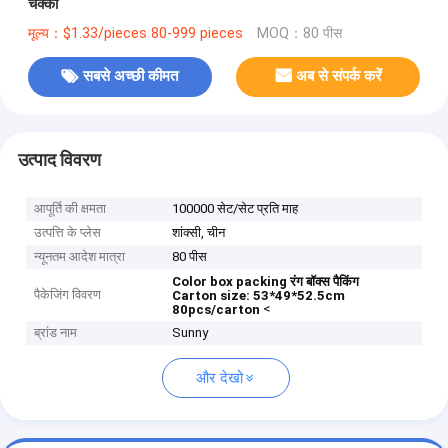
चक्की
मूल्य：$1.33/pieces 80-999 pieces
MOQ：80 पीस
सबसे अच्छी कीमत
अब से संपर्क करें
उत्पाद विवरण
आपूर्ति की क्षमता
100000 सेट/सेट प्रति माह
उत्पत्ति के प्लेस
शांक्सी, चीन
न्यूनतम आदेश मात्रा
80 पीस
Color box packing
रंग बॉक्स पैकिंग
पैकेजिंग विवरण
Carton size: 53*49*52.5cm
<
80pcs/carton
ब्रांड नाम
Sunny
और देखो